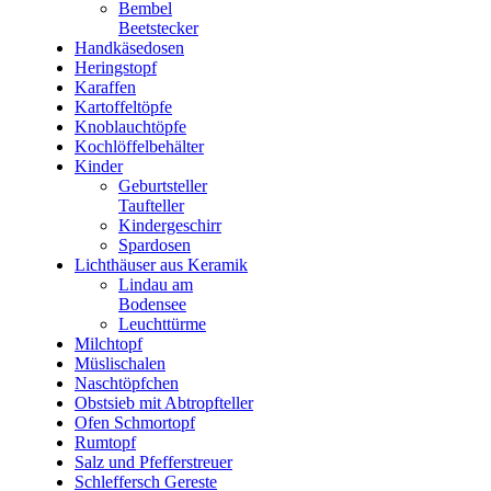
Bembel
Beetstecker
Handkäsedosen
Heringstopf
Karaffen
Kartoffeltöpfe
Knoblauchtöpfe
Kochlöffelbehälter
Kinder
Geburtsteller
Taufteller
Kindergeschirr
Spardosen
Lichthäuser aus Keramik
Lindau am
Bodensee
Leuchttürme
Milchtopf
Müslischalen
Naschtöpfchen
Obstsieb mit Abtropfteller
Ofen Schmortopf
Rumtopf
Salz und Pfefferstreuer
Schleffersch Gereste