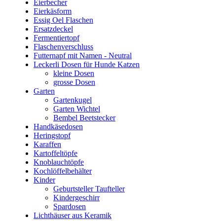
Eierbecher
Eierkäsform
Essig Oel Flaschen
Ersatzdeckel
Fermentiertopf
Flaschenverschluss
Futternapf mit Namen - Neutral
Leckerli Dosen für Hunde Katzen
kleine Dosen
grosse Dosen
Garten
Gartenkugel
Garten Wichtel
Bembel Beetstecker
Handkäsedosen
Heringstopf
Karaffen
Kartoffeltöpfe
Knoblauchtöpfe
Kochlöffelbehälter
Kinder
Geburtsteller Taufteller
Kindergeschirr
Spardosen
Lichthäuser aus Keramik