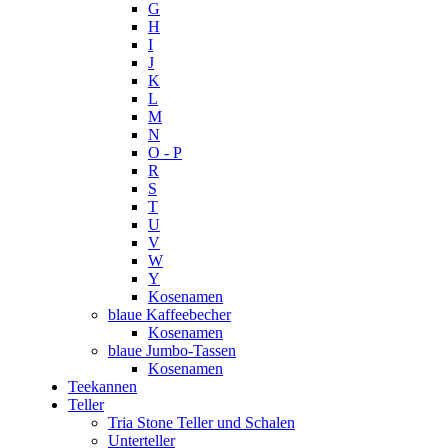
G
H
I
J
K
L
M
N
O - P
R
S
T
U
V
W
Y
Kosenamen
blaue Kaffeebecher
Kosenamen
blaue Jumbo-Tassen
Kosenamen
Teekannen
Teller
Tria Stone Teller und Schalen
Unterteller