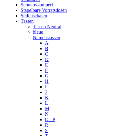
Schnapsstamperl
Stapelbare Vorratsdosen
Seifenschalen
Tassen
Tassen Neutral
blaue
Namenstassen
A
B
C
D
E
F
G
H
I
J
K
L
M
N
O - P
R
S
T