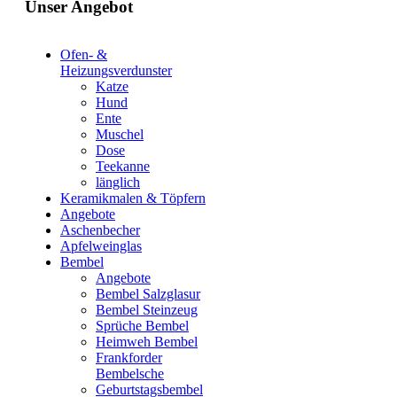
Unser Angebot
Ofen- &
Heizungsverdunster
Katze
Hund
Ente
Muschel
Dose
Teekanne
länglich
Keramikmalen & Töpfern
Angebote
Aschenbecher
Apfelweinglas
Bembel
Angebote
Bembel Salzglasur
Bembel Steinzeug
Sprüche Bembel
Heimweh Bembel
Frankforder
Bembelsche
Geburtstagsbembel