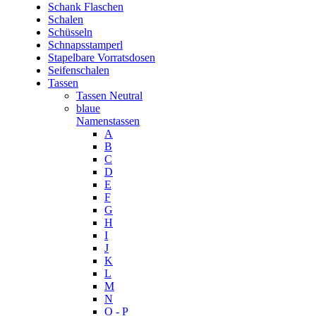
Schank Flaschen
Schalen
Schüsseln
Schnapsstamperl
Stapelbare Vorratsdosen
Seifenschalen
Tassen
Tassen Neutral
blaue
Namenstassen
A
B
C
D
E
F
G
H
I
J
K
L
M
N
O - P