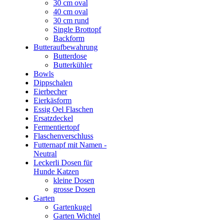
30 cm oval
40 cm oval
30 cm rund
Single Brottopf
Backform
Butteraufbewahrung
Butterdose
Butterkühler
Bowls
Dippschalen
Eierbecher
Eierkäsform
Essig Oel Flaschen
Ersatzdeckel
Fermentiertopf
Flaschenverschluss
Futternapf mit Namen -
Neutral
Leckerli Dosen für
Hunde Katzen
kleine Dosen
grosse Dosen
Garten
Gartenkugel
Garten Wichtel