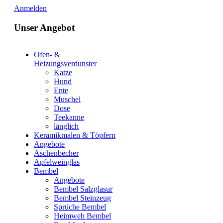
Anmelden
Unser Angebot
Ofen- &
Heizungsverdunster
Katze
Hund
Ente
Muschel
Dose
Teekanne
länglich
Keramikmalen & Töpfern
Angebote
Aschenbecher
Apfelweinglas
Bembel
Angebote
Bembel Salzglasur
Bembel Steinzeug
Sprüche Bembel
Heimweh Bembel