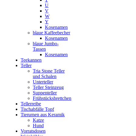
U
V
W
Y
Kosenamen
blaue Kaffeebecher
Kosenamen
blaue Jumbo-
Tassen
Kosenamen
Teekannen
Teller
Tria Stone Teller
und Schalen
Unterteller
Teller Steinzeug
Suppenteller
Frühstücksbrettchen
Tellerreibe
Tischabfälle Topf
Tierurnen aus Keramik
Katze
Hund
Vorratsdosen