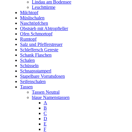
Lindau am Bodensee
Leuchttürme
Milchtopf
Müslischalen
Naschtöpfchen
Obstsieb mit Abtropfteller
Ofen Schmortopf
Rumtopf
Salz und Pfefferstreuer
Schleffersch Gereste
Schank Flaschen
Schalen
Schüsseln
Schnapsstamperl
Stapelbare Vorratsdosen
Seifenschalen
Tassen
Tassen Neutral
blaue Namenstassen
A
B
C
D
E
F