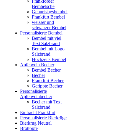
Frankforder
Bembelsche
Geburtstagsbembel
Frankfurt Bembel
weisser und
schwarzer Bembel
Personalisierte Bembel
Bembel mit viel
Text Salzbrand
Bembel mit Logo
Salzbrand
Hochzeits Bembel
Apfelwein Becher
Bembel Becher
Becher
Frankfurt Becher
Gerippte Becher
Personalisierte
Apfelweinbecher
Becher mit Text
Salzbrand
Eintracht Frankfurt
Personalisierte Bierkrüge
Bierkrug Neutral
Brottöpfe