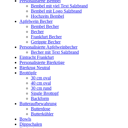
Personalisierte Bembel
Bembel mit viel Text Salzbrand
Bembel mit Logo Salzbrand
Hochzeits Bembel
Apfelwein Becher
Bembel Becher
Becher
Frankfurt Becher
Gerippte Becher
Personalisierte Apfelweinbecher
Becher mit Text Salzbrand
Eintracht Frankfurt
Personalisierte Bierkrüge
Bierkrug Neutral
Brottöpfe
30 cm oval
40 cm oval
30 cm rund
Single Brottopf
Backform
Butteraufbewahrung
Butterdose
Butterkühler
Bowls
Dippschalen