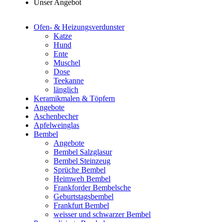
Unser Angebot
Ofen- & Heizungsverdunster
Katze
Hund
Ente
Muschel
Dose
Teekanne
länglich
Keramikmalen & Töpfern
Angebote
Aschenbecher
Apfelweinglas
Bembel
Angebote
Bembel Salzglasur
Bembel Steinzeug
Sprüche Bembel
Heimweh Bembel
Frankforder Bembelsche
Geburtstagsbembel
Frankfurt Bembel
weisser und schwarzer Bembel