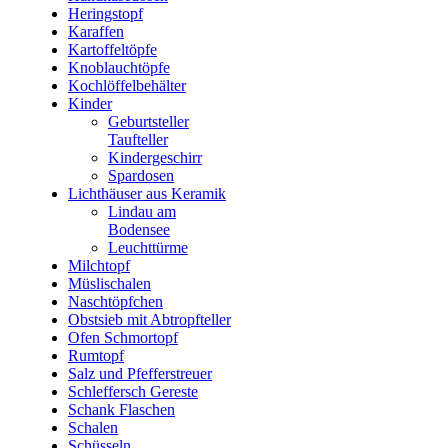
Heringstopf
Karaffen
Kartoffeltöpfe
Knoblauchtöpfe
Kochlöffelbehälter
Kinder
Geburtsteller
Taufteller
Kindergeschirr
Spardosen
Lichthäuser aus Keramik
Lindau am
Bodensee
Leuchttürme
Milchtopf
Müslischalen
Naschtöpfchen
Obstsieb mit Abtropfteller
Ofen Schmortopf
Rumtopf
Salz und Pfefferstreuer
Schleffersch Gereste
Schank Flaschen
Schalen
Schüsseln