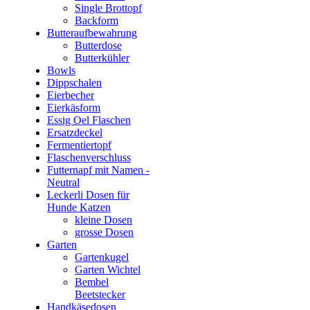
Single Brottopf
Backform
Butteraufbewahrung
Butterdose
Butterkühler
Bowls
Dippschalen
Eierbecher
Eierkäsform
Essig Oel Flaschen
Ersatzdeckel
Fermentiertopf
Flaschenverschluss
Futternapf mit Namen -
Neutral
Leckerli Dosen für
Hunde Katzen
kleine Dosen
grosse Dosen
Garten
Gartenkugel
Garten Wichtel
Bembel
Beetstecker
Handkäsedosen