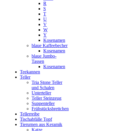
R
S
T
U
V
W
Y
Kosenamen
blaue Kaffeebecher
Kosenamen
blaue Jumbo-
Tassen
Kosenamen
Teekannen
Teller
Tria Stone Teller
und Schalen
Unterteller
Teller Steinzeug
Suppenteller
Frühstücksbrettchen
Tellerreibe
Tischabfälle Topf
Tierurnen aus Keramik
Katze