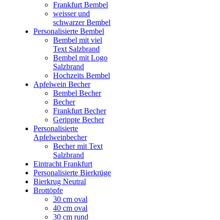
Frankfurt Bembel
weisser und
schwarzer Bembel
Personalisierte Bembel
Bembel mit viel
Text Salzbrand
Bembel mit Logo
Salzbrand
Hochzeits Bembel
Apfelwein Becher
Bembel Becher
Becher
Frankfurt Becher
Gerippte Becher
Personalisierte
Apfelweinbecher
Becher mit Text
Salzbrand
Eintracht Frankfurt
Personalisierte Bierkrüge
Bierkrug Neutral
Brottöpfe
30 cm oval
40 cm oval
30 cm rund