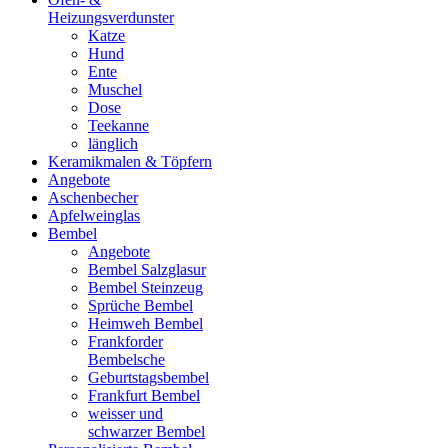
Heizungsverdunster
Katze
Hund
Ente
Muschel
Dose
Teekanne
länglich
Keramikmalen & Töpfern
Angebote
Aschenbecher
Apfelweinglas
Bembel
Angebote
Bembel Salzglasur
Bembel Steinzeug
Sprüche Bembel
Heimweh Bembel
Frankforder
Bembelsche
Geburtstagsbembel
Frankfurt Bembel
weisser und
schwarzer Bembel