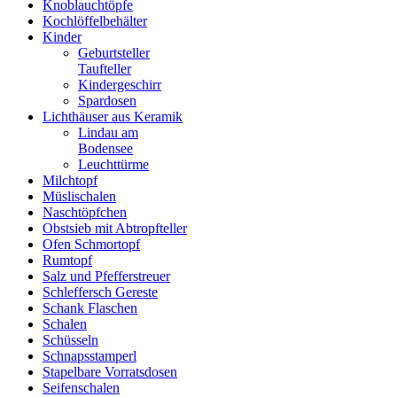
Knoblauchtöpfe
Kochlöffelbehälter
Kinder
Geburtsteller
Taufteller
Kindergeschirr
Spardosen
Lichthäuser aus Keramik
Lindau am
Bodensee
Leuchttürme
Milchtopf
Müslischalen
Naschtöpfchen
Obstsieb mit Abtropfteller
Ofen Schmortopf
Rumtopf
Salz und Pfefferstreuer
Schleffersch Gereste
Schank Flaschen
Schalen
Schüsseln
Schnapsstamperl
Stapelbare Vorratsdosen
Seifenschalen