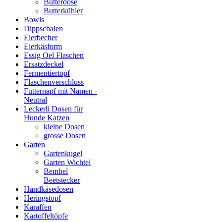
Butterdose
Butterkühler
Bowls
Dippschalen
Eierbecher
Eierkäsform
Essig Oel Flaschen
Ersatzdeckel
Fermentiertopf
Flaschenverschluss
Futternapf mit Namen -
Neutral
Leckerli Dosen für
Hunde Katzen
kleine Dosen
grosse Dosen
Garten
Gartenkugel
Garten Wichtel
Bembel
Beetstecker
Handkäsedosen
Heringstopf
Karaffen
Kartoffeltöpfe