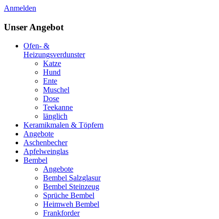
Anmelden
Unser Angebot
Ofen- &
Heizungsverdunster
Katze
Hund
Ente
Muschel
Dose
Teekanne
länglich
Keramikmalen & Töpfern
Angebote
Aschenbecher
Apfelweinglas
Bembel
Angebote
Bembel Salzglasur
Bembel Steinzeug
Sprüche Bembel
Heimweh Bembel
Frankforder