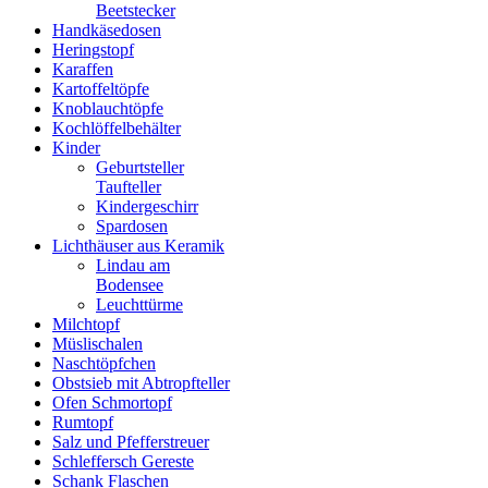
Beetstecker
Handkäsedosen
Heringstopf
Karaffen
Kartoffeltöpfe
Knoblauchtöpfe
Kochlöffelbehälter
Kinder
Geburtsteller
Taufteller
Kindergeschirr
Spardosen
Lichthäuser aus Keramik
Lindau am
Bodensee
Leuchttürme
Milchtopf
Müslischalen
Naschtöpfchen
Obstsieb mit Abtropfteller
Ofen Schmortopf
Rumtopf
Salz und Pfefferstreuer
Schleffersch Gereste
Schank Flaschen