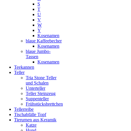
S
T
U
V
W
Y
Kosenamen
blaue Kaffeebecher
Kosenamen
blaue Jumbo-
Tassen
Kosenamen
Teekannen
Teller
Tria Stone Teller
und Schalen
Unterteller
Teller Steinzeug
Suppenteller
Frühstücksbrettchen
Tellerreibe
Tischabfälle Topf
Tierurnen aus Keramik
Katze
Hund