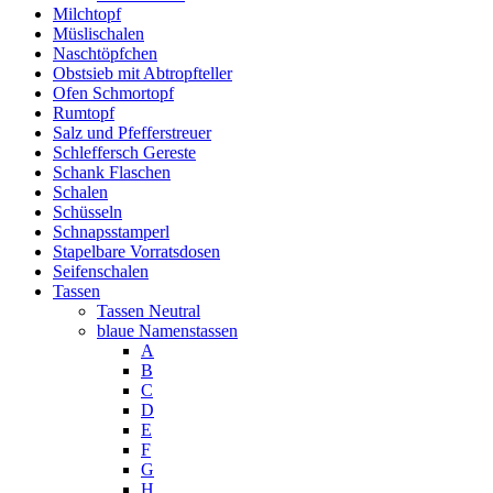
Milchtopf
Müslischalen
Naschtöpfchen
Obstsieb mit Abtropfteller
Ofen Schmortopf
Rumtopf
Salz und Pfefferstreuer
Schleffersch Gereste
Schank Flaschen
Schalen
Schüsseln
Schnapsstamperl
Stapelbare Vorratsdosen
Seifenschalen
Tassen
Tassen Neutral
blaue Namenstassen
A
B
C
D
E
F
G
H