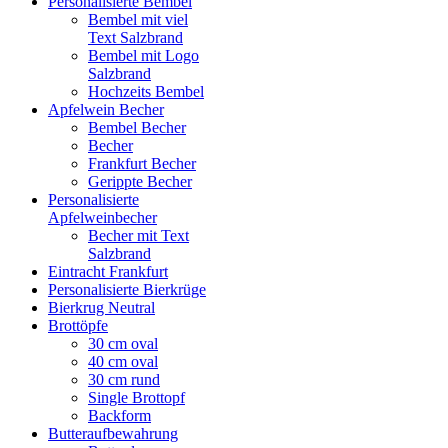
Personalisierte Bembel
Bembel mit viel
Text Salzbrand
Bembel mit Logo
Salzbrand
Hochzeits Bembel
Apfelwein Becher
Bembel Becher
Becher
Frankfurt Becher
Gerippte Becher
Personalisierte
Apfelweinbecher
Becher mit Text
Salzbrand
Eintracht Frankfurt
Personalisierte Bierkrüge
Bierkrug Neutral
Brottöpfe
30 cm oval
40 cm oval
30 cm rund
Single Brottopf
Backform
Butteraufbewahrung