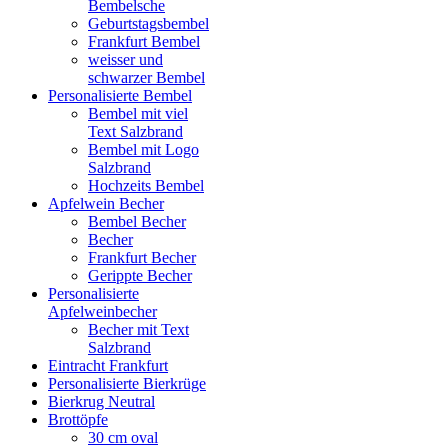
Bembelsche
Geburtstagsbembel
Frankfurt Bembel
weisser und
schwarzer Bembel
Personalisierte Bembel
Bembel mit viel
Text Salzbrand
Bembel mit Logo
Salzbrand
Hochzeits Bembel
Apfelwein Becher
Bembel Becher
Becher
Frankfurt Becher
Gerippte Becher
Personalisierte
Apfelweinbecher
Becher mit Text
Salzbrand
Eintracht Frankfurt
Personalisierte Bierkrüge
Bierkrug Neutral
Brottöpfe
30 cm oval