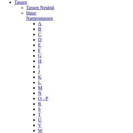
Tassen
Tassen Neutral
blaue
Namenstassen
A
B
C
D
E
F
G
H
I
J
K
L
M
N
O - P
R
S
T
U
V
W