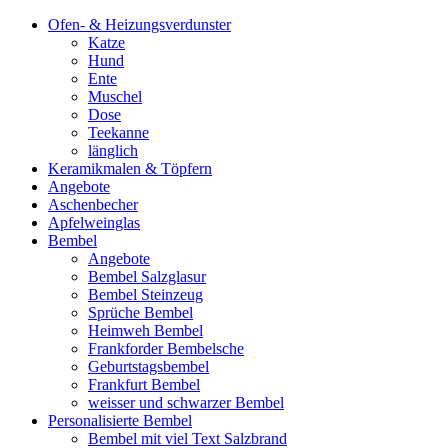
Ofen- & Heizungsverdunster
Katze
Hund
Ente
Muschel
Dose
Teekanne
länglich
Keramikmalen & Töpfern
Angebote
Aschenbecher
Apfelweinglas
Bembel
Angebote
Bembel Salzglasur
Bembel Steinzeug
Sprüche Bembel
Heimweh Bembel
Frankforder Bembelsche
Geburtstagsbembel
Frankfurt Bembel
weisser und schwarzer Bembel
Personalisierte Bembel
Bembel mit viel Text Salzbrand