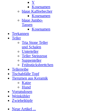
Y
Kosenamen
blaue Kaffeebecher
Kosenamen
blaue Jumbo-
Tassen
Kosenamen
Teekannen
Teller
Tria Stone Teller
und Schalen
Unterteller
Teller Steinzeug
Suppenteller
Frühstücksbrettchen
Tellerreibe
Tischabfälle Topf
Tierurnen aus Keramik
Katze
Hund
Vorratsdosen
Weinkühler
Zwiebeltöpfe
Neue Artikel ...