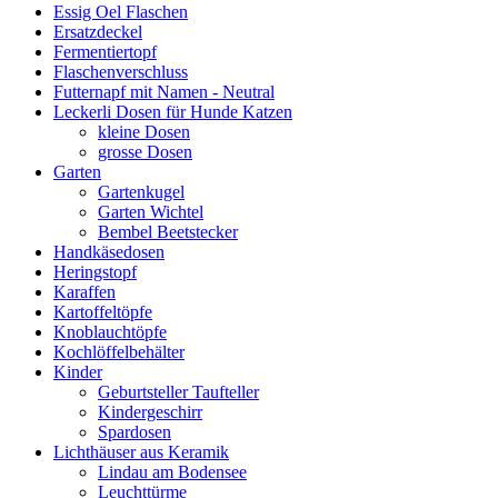
Essig Oel Flaschen
Ersatzdeckel
Fermentiertopf
Flaschenverschluss
Futternapf mit Namen - Neutral
Leckerli Dosen für Hunde Katzen
kleine Dosen
grosse Dosen
Garten
Gartenkugel
Garten Wichtel
Bembel Beetstecker
Handkäsedosen
Heringstopf
Karaffen
Kartoffeltöpfe
Knoblauchtöpfe
Kochlöffelbehälter
Kinder
Geburtsteller Taufteller
Kindergeschirr
Spardosen
Lichthäuser aus Keramik
Lindau am Bodensee
Leuchttürme