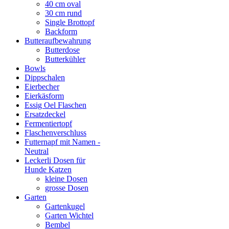
40 cm oval
30 cm rund
Single Brottopf
Backform
Butteraufbewahrung
Butterdose
Butterkühler
Bowls
Dippschalen
Eierbecher
Eierkäsform
Essig Oel Flaschen
Ersatzdeckel
Fermentiertopf
Flaschenverschluss
Futternapf mit Namen -
Neutral
Leckerli Dosen für
Hunde Katzen
kleine Dosen
grosse Dosen
Garten
Gartenkugel
Garten Wichtel
Bembel