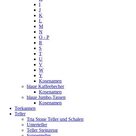
I
J
K
L
M
N
O - P
R
S
T
U
V
W
Y
Kosenamen
blaue Kaffeebecher
Kosenamen
blaue Jumbo-Tassen
Kosenamen
Teekannen
Teller
Tria Stone Teller und Schalen
Unterteller
Teller Steinzeug
Suppenteller