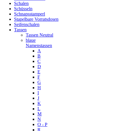
Schalen
Schüsseln
Schnapsstamperl
Stapelbare Vorratsdosen
Seifenschalen
Tassen
Tassen Neutral
blaue
Namenstassen
A
B
C
D
E
F
G
H
I
J
K
L
M
N
O - P
R