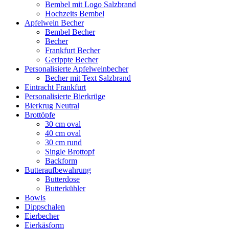
Bembel mit Logo Salzbrand
Hochzeits Bembel
Apfelwein Becher
Bembel Becher
Becher
Frankfurt Becher
Gerippte Becher
Personalisierte Apfelweinbecher
Becher mit Text Salzbrand
Eintracht Frankfurt
Personalisierte Bierkrüge
Bierkrug Neutral
Brottöpfe
30 cm oval
40 cm oval
30 cm rund
Single Brottopf
Backform
Butteraufbewahrung
Butterdose
Butterkühler
Bowls
Dippschalen
Eierbecher
Eierkäsform