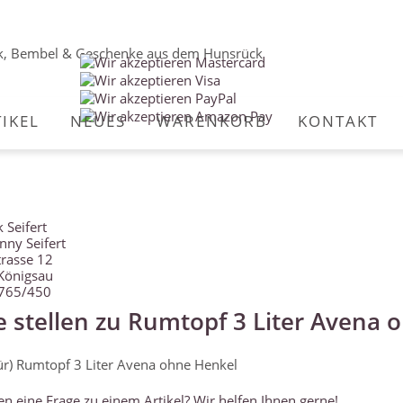
TIKEL
NEUES
WARENKORB
KONTAKT
 Seifert
nny Seifert
rasse 12
Königsau
6765/450
e stellen zu Rumtopf 3 Liter Avena 
en eine Frage zu einem Artikel? Wir helfen Ihnen gerne!