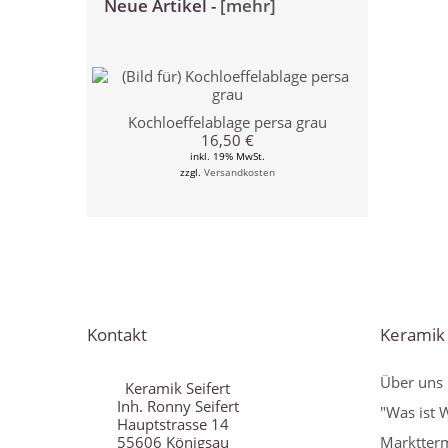
Neue Artikel -
[mehr]
Kochloeffelablage persa grau
16,50 €
inkl. 19% MwSt.
zzgl.
Versandkosten
Kontakt
Keramik 
Über uns
Keramik Seifert
Inh. Ronny Seifert
"Was ist 
Hauptstrasse 14
55606 Königsau
Marktter