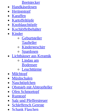
Beetstecker
Handkäsedosen
Heringstopf
Karaffen
Kartoffeltöpfe
Knoblauchtöpfe
Kochlöffelbehälter
Kinder
Geburtsteller
Taufteller
Kindergeschirr
Spardosen
Lichthäuser aus Keramik
Lindau am
Bodensee
Leuchttürme
Milchtopf
Müslischalen
Naschtöpfchen
Obstsieb mit Abtropfteller
Ofen Schmortopf
Rumtopf
Salz und Pfefferstreuer
Schleffersch Gereste
Schank Flaschen