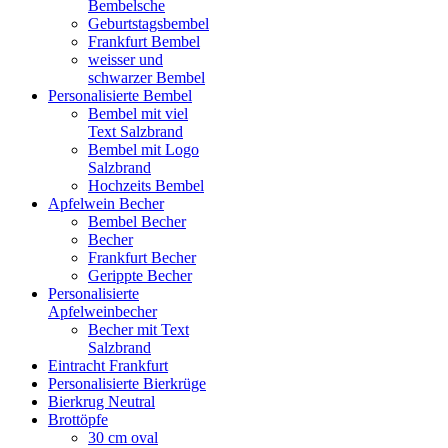
Bembelsche
Geburtstagsbembel
Frankfurt Bembel
weisser und
schwarzer Bembel
Personalisierte Bembel
Bembel mit viel
Text Salzbrand
Bembel mit Logo
Salzbrand
Hochzeits Bembel
Apfelwein Becher
Bembel Becher
Becher
Frankfurt Becher
Gerippte Becher
Personalisierte
Apfelweinbecher
Becher mit Text
Salzbrand
Eintracht Frankfurt
Personalisierte Bierkrüge
Bierkrug Neutral
Brottöpfe
30 cm oval