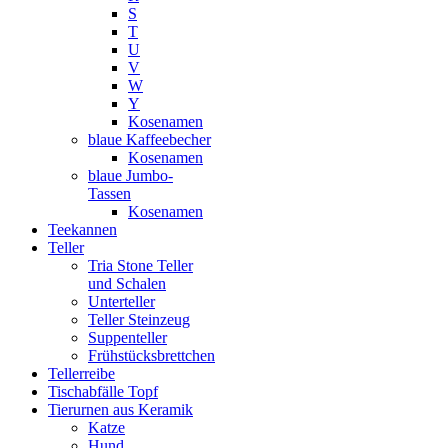
S
T
U
V
W
Y
Kosenamen
blaue Kaffeebecher
Kosenamen
blaue Jumbo-
Tassen
Kosenamen
Teekannen
Teller
Tria Stone Teller
und Schalen
Unterteller
Teller Steinzeug
Suppenteller
Frühstücksbrettchen
Tellerreibe
Tischabfälle Topf
Tierurnen aus Keramik
Katze
Hund