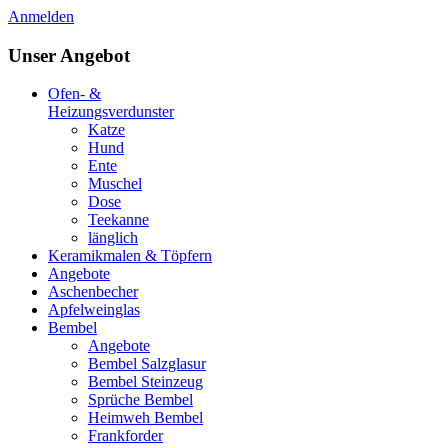
Anmelden
Unser Angebot
Ofen- &
Heizungsverdunster
Katze
Hund
Ente
Muschel
Dose
Teekanne
länglich
Keramikmalen & Töpfern
Angebote
Aschenbecher
Apfelweinglas
Bembel
Angebote
Bembel Salzglasur
Bembel Steinzeug
Sprüche Bembel
Heimweh Bembel
Frankforder