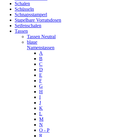
Schalen
Schüsseln
Schnapsstamperl
Stapelbare Vorratsdosen
Seifenschalen
Tassen
Tassen Neutral
blaue
Namenstassen
A
B
C
D
E
F
G
H
I
J
K
L
M
N
O - P
R