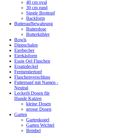
40 cm oval
30 cm rund
Single Brottopf
Backform
Butteraufbewahrung
Butterdose
Butterkühler
Bowls
Dippschalen
Eierbecher
Eierkäsform
Essig Oel Flaschen
Ersatzdeckel
Fermentiertopf
Flaschenverschluss
Futternapf mit Namen -
Neutral
Leckerli Dosen für
Hunde Katzen
kleine Dosen
grosse Dosen
Garten
Gartenkugel
Garten Wichtel
Bembel