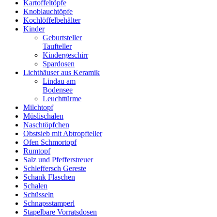
Kartoffeltöpfe
Knoblauchtöpfe
Kochlöffelbehälter
Kinder
Geburtsteller
Taufteller
Kindergeschirr
Spardosen
Lichthäuser aus Keramik
Lindau am
Bodensee
Leuchttürme
Milchtopf
Müslischalen
Naschtöpfchen
Obstsieb mit Abtropfteller
Ofen Schmortopf
Rumtopf
Salz und Pfefferstreuer
Schleffersch Gereste
Schank Flaschen
Schalen
Schüsseln
Schnapsstamperl
Stapelbare Vorratsdosen