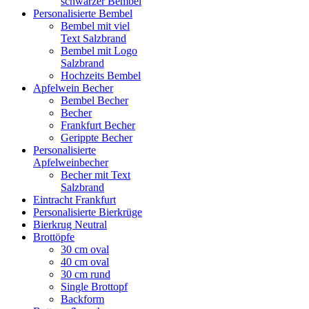
schwarzer Bembel
Personalisierte Bembel
Bembel mit viel
Text Salzbrand
Bembel mit Logo
Salzbrand
Hochzeits Bembel
Apfelwein Becher
Bembel Becher
Becher
Frankfurt Becher
Gerippte Becher
Personalisierte
Apfelweinbecher
Becher mit Text
Salzbrand
Eintracht Frankfurt
Personalisierte Bierkrüge
Bierkrug Neutral
Brottöpfe
30 cm oval
40 cm oval
30 cm rund
Single Brottopf
Backform