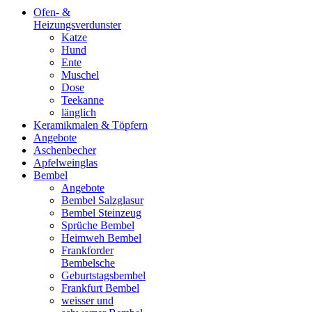
Ofen- &
Heizungsverdunster
Katze
Hund
Ente
Muschel
Dose
Teekanne
länglich
Keramikmalen & Töpfern
Angebote
Aschenbecher
Apfelweinglas
Bembel
Angebote
Bembel Salzglasur
Bembel Steinzeug
Sprüche Bembel
Heimweh Bembel
Frankforder
Bembelsche
Geburtstagsbembel
Frankfurt Bembel
weisser und