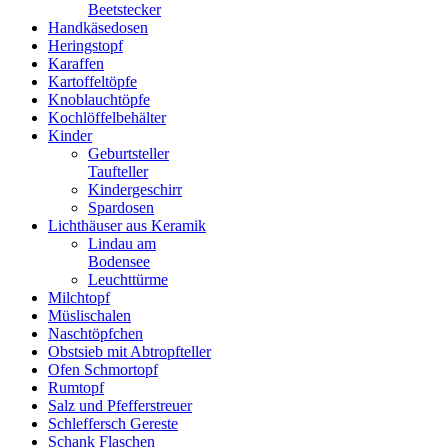
Beetstecker
Handkäsedosen
Heringstopf
Karaffen
Kartoffeltöpfe
Knoblauchtöpfe
Kochlöffelbehälter
Kinder
Geburtsteller
Taufteller
Kindergeschirr
Spardosen
Lichthäuser aus Keramik
Lindau am
Bodensee
Leuchttürme
Milchtopf
Müslischalen
Naschtöpfchen
Obstsieb mit Abtropfteller
Ofen Schmortopf
Rumtopf
Salz und Pfefferstreuer
Schleffersch Gereste
Schank Flaschen