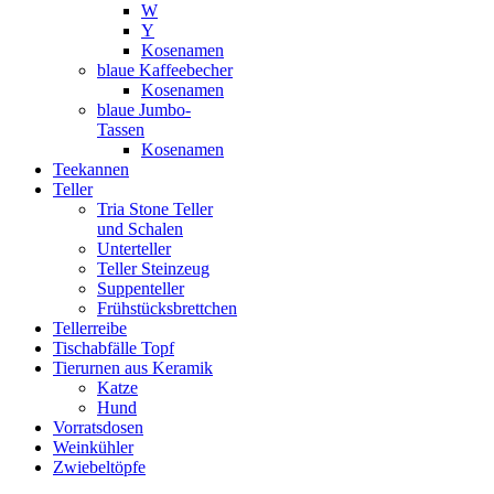
W
Y
Kosenamen
blaue Kaffeebecher
Kosenamen
blaue Jumbo-
Tassen
Kosenamen
Teekannen
Teller
Tria Stone Teller
und Schalen
Unterteller
Teller Steinzeug
Suppenteller
Frühstücksbrettchen
Tellerreibe
Tischabfälle Topf
Tierurnen aus Keramik
Katze
Hund
Vorratsdosen
Weinkühler
Zwiebeltöpfe