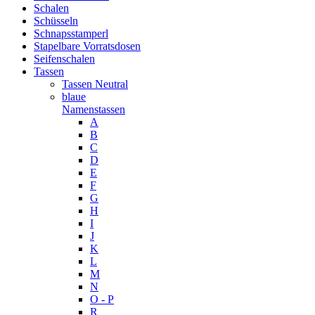
Schalen
Schüsseln
Schnapsstamperl
Stapelbare Vorratsdosen
Seifenschalen
Tassen
Tassen Neutral
blaue
Namenstassen
A
B
C
D
E
F
G
H
I
J
K
L
M
N
O - P
R