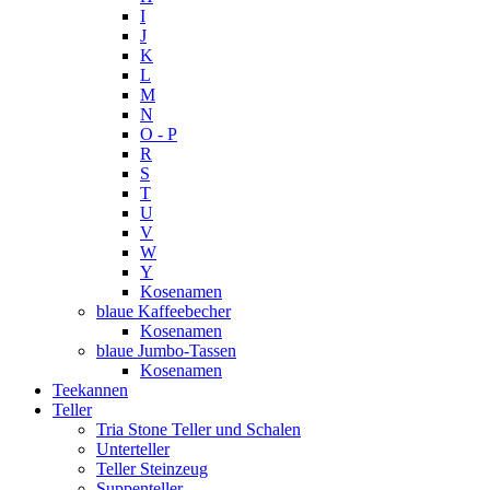
I
J
K
L
M
N
O - P
R
S
T
U
V
W
Y
Kosenamen
blaue Kaffeebecher
Kosenamen
blaue Jumbo-Tassen
Kosenamen
Teekannen
Teller
Tria Stone Teller und Schalen
Unterteller
Teller Steinzeug
Suppenteller