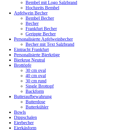
Bembel mit Logo Salzbrand
Hochzeits Bembel
Apfelwein Becher
Bembel Becher
Becher
Frankfurt Becher
Gerippte Becher
Personalisierte Apfelweinbecher
Becher mit Text Salzbrand
Eintracht Frankfurt
Personalisierte Bierkrüge
Bierkrug Neutral
Brottöpfe
30 cm oval
40 cm oval
30 cm rund
Single Brottopf
Backform
Butteraufbewahrung
Butterdose
Butterkühler
Bowls
Dippschalen
Eierbecher
Eierkäsform