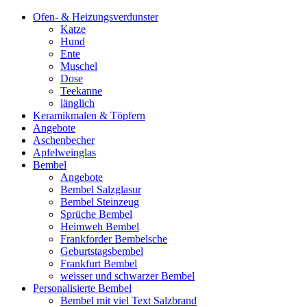
Ofen- & Heizungsverdunster
Katze
Hund
Ente
Muschel
Dose
Teekanne
länglich
Keramikmalen & Töpfern
Angebote
Aschenbecher
Apfelweinglas
Bembel
Angebote
Bembel Salzglasur
Bembel Steinzeug
Sprüche Bembel
Heimweh Bembel
Frankforder Bembelsche
Geburtstagsbembel
Frankfurt Bembel
weisser und schwarzer Bembel
Personalisierte Bembel
Bembel mit viel Text Salzbrand