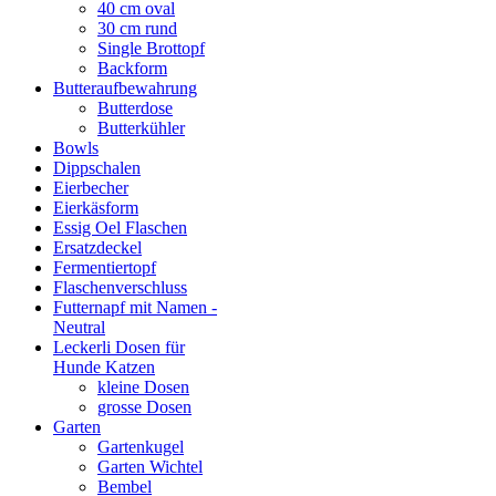
40 cm oval
30 cm rund
Single Brottopf
Backform
Butteraufbewahrung
Butterdose
Butterkühler
Bowls
Dippschalen
Eierbecher
Eierkäsform
Essig Oel Flaschen
Ersatzdeckel
Fermentiertopf
Flaschenverschluss
Futternapf mit Namen -
Neutral
Leckerli Dosen für
Hunde Katzen
kleine Dosen
grosse Dosen
Garten
Gartenkugel
Garten Wichtel
Bembel