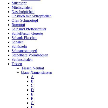
Milchtopf
Müslischalen
Naschtöpfchen
Obstsieb mit Abtropfteller
Ofen Schmortopf
Rumtopf
Salz und Pfefferstreuer
Schleffersch Gereste
Schank Flaschen
Schalen
Schüsseln
Schnapsstamperl
Stapelbare Vorratsdosen
Seifenschalen
Tassen
Tassen Neutral
blaue Namenstassen
A
B
C
D
E
F
G
H