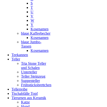
S
T
U
V
W
Y
Kosenamen
blaue Kaffeebecher
Kosenamen
blaue Jumbo-
Tassen
Kosenamen
Teekannen
Teller
Tria Stone Teller
und Schalen
Unterteller
Teller Steinzeug
Suppenteller
Frühstücksbrettchen
Tellerreibe
Tischabfälle Topf
Tierurnen aus Keramik
Katze
Hund