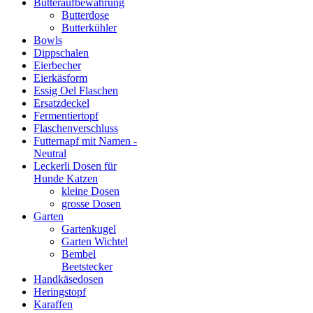
Butteraufbewahrung
Butterdose
Butterkühler
Bowls
Dippschalen
Eierbecher
Eierkäsform
Essig Oel Flaschen
Ersatzdeckel
Fermentiertopf
Flaschenverschluss
Futternapf mit Namen -
Neutral
Leckerli Dosen für
Hunde Katzen
kleine Dosen
grosse Dosen
Garten
Gartenkugel
Garten Wichtel
Bembel
Beetstecker
Handkäsedosen
Heringstopf
Karaffen