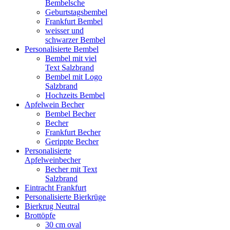
Bembelsche
Geburtstagsbembel
Frankfurt Bembel
weisser und
schwarzer Bembel
Personalisierte Bembel
Bembel mit viel
Text Salzbrand
Bembel mit Logo
Salzbrand
Hochzeits Bembel
Apfelwein Becher
Bembel Becher
Becher
Frankfurt Becher
Gerippte Becher
Personalisierte
Apfelweinbecher
Becher mit Text
Salzbrand
Eintracht Frankfurt
Personalisierte Bierkrüge
Bierkrug Neutral
Brottöpfe
30 cm oval