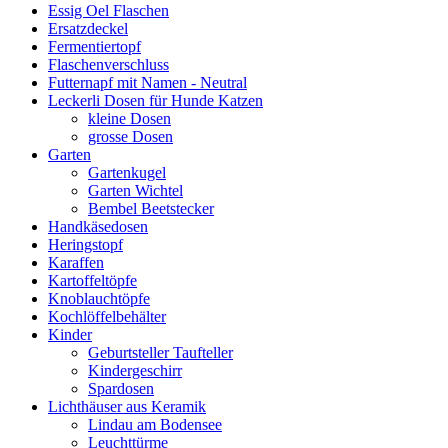
Essig Oel Flaschen
Ersatzdeckel
Fermentiertopf
Flaschenverschluss
Futternapf mit Namen - Neutral
Leckerli Dosen für Hunde Katzen
kleine Dosen
grosse Dosen
Garten
Gartenkugel
Garten Wichtel
Bembel Beetstecker
Handkäsedosen
Heringstopf
Karaffen
Kartoffeltöpfe
Knoblauchtöpfe
Kochlöffelbehälter
Kinder
Geburtsteller Taufteller
Kindergeschirr
Spardosen
Lichthäuser aus Keramik
Lindau am Bodensee
Leuchttürme