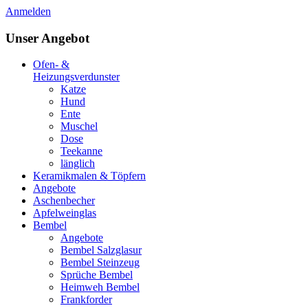
Anmelden
Unser Angebot
Ofen- &
Heizungsverdunster
Katze
Hund
Ente
Muschel
Dose
Teekanne
länglich
Keramikmalen & Töpfern
Angebote
Aschenbecher
Apfelweinglas
Bembel
Angebote
Bembel Salzglasur
Bembel Steinzeug
Sprüche Bembel
Heimweh Bembel
Frankforder