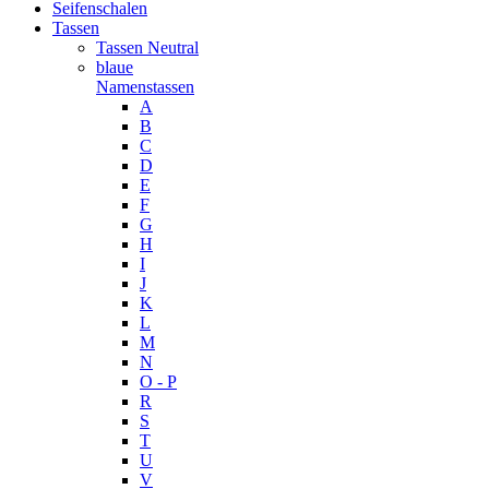
Seifenschalen
Tassen
Tassen Neutral
blaue
Namenstassen
A
B
C
D
E
F
G
H
I
J
K
L
M
N
O - P
R
S
T
U
V