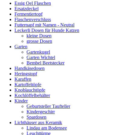
Essig Oel Flaschen
Ersatzdeckel
Fermentiertopf
Flaschenverschluss
Futternapf mit Namen - Neutral
Leckerli Dosen für Hunde Katzen
kleine Dosen
grosse Dosen
Garten
Gartenkugel
Garten Wichtel
Bembel Beetstecker
Handkäsedosen
Heringstopf
Karaffen
Kartoffeltöpfe
Knoblauchtöpfe
Kochlöffelbehälter
Kinder
Geburtsteller Taufteller
Kindergeschirr
Spardosen
Lichthäuser aus Keramik
Lindau am Bodensee
Leuchttürme