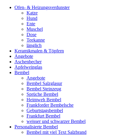
Ofen- & Heizungsverdunster
Katze
Hund
Ente
Muschel
Dose
Teekanne
länglich
Keramikmalen & Töpfern
Angebote
Aschenbecher
Apfelweinglas
Bembel
Angebote
Bembel Salzglasur
Bembel Steinzeug
Sprüche Bembel
Heimweh Bembel
Frankforder Bembelsche
Geburtstagsbembel
Frankfurt Bembel
weisser und schwarzer Bembel
Personalisierte Bembel
Bembel mit viel Text Salzbrand