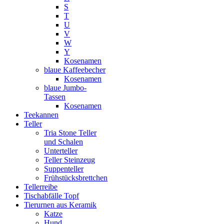
S
T
U
V
W
Y
Kosenamen
blaue Kaffeebecher
Kosenamen
blaue Jumbo-
Tassen
Kosenamen
Teekannen
Teller
Tria Stone Teller
und Schalen
Unterteller
Teller Steinzeug
Suppenteller
Frühstücksbrettchen
Tellerreibe
Tischabfälle Topf
Tierurnen aus Keramik
Katze
Hund