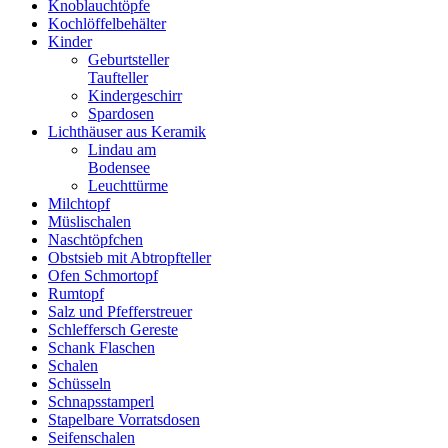
Knoblauchtöpfe
Kochlöffelbehälter
Kinder
Geburtsteller
Taufteller
Kindergeschirr
Spardosen
Lichthäuser aus Keramik
Lindau am
Bodensee
Leuchttürme
Milchtopf
Müslischalen
Naschtöpfchen
Obstsieb mit Abtropfteller
Ofen Schmortopf
Rumtopf
Salz und Pfefferstreuer
Schleffersch Gereste
Schank Flaschen
Schalen
Schüsseln
Schnapsstamperl
Stapelbare Vorratsdosen
Seifenschalen