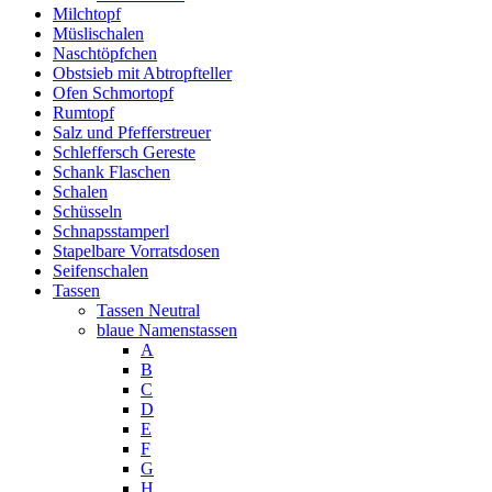
Milchtopf
Müslischalen
Naschtöpfchen
Obstsieb mit Abtropfteller
Ofen Schmortopf
Rumtopf
Salz und Pfefferstreuer
Schleffersch Gereste
Schank Flaschen
Schalen
Schüsseln
Schnapsstamperl
Stapelbare Vorratsdosen
Seifenschalen
Tassen
Tassen Neutral
blaue Namenstassen
A
B
C
D
E
F
G
H