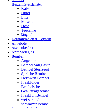
Heizungsverdunster
Katze
Hund
Ente
Muschel
Dose
Teekanne
länglich
Keramikmalen & Töpfern
Angebote
Aschenbecher
Apfelweinglas
Bembel
Angebote
Bembel Salzglasur
Bembel Steinzeug
Sprüche Bembel
Heimweh Bembel
Frankforder
Bembelsche
Geburtstagsbembel
Frankfurt Bembel
weisser und
schwarzer Bembel