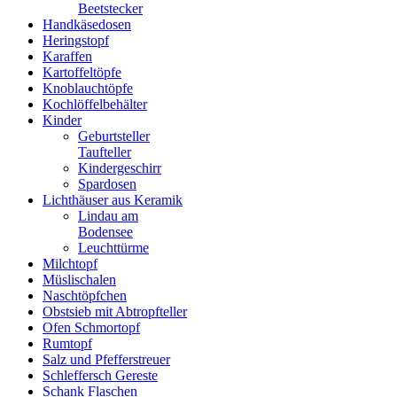
Beetstecker
Handkäsedosen
Heringstopf
Karaffen
Kartoffeltöpfe
Knoblauchtöpfe
Kochlöffelbehälter
Kinder
Geburtsteller
Taufteller
Kindergeschirr
Spardosen
Lichthäuser aus Keramik
Lindau am
Bodensee
Leuchttürme
Milchtopf
Müslischalen
Naschtöpfchen
Obstsieb mit Abtropfteller
Ofen Schmortopf
Rumtopf
Salz und Pfefferstreuer
Schleffersch Gereste
Schank Flaschen