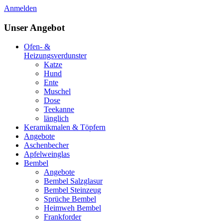
Anmelden
Unser Angebot
Ofen- &
Heizungsverdunster
Katze
Hund
Ente
Muschel
Dose
Teekanne
länglich
Keramikmalen & Töpfern
Angebote
Aschenbecher
Apfelweinglas
Bembel
Angebote
Bembel Salzglasur
Bembel Steinzeug
Sprüche Bembel
Heimweh Bembel
Frankforder