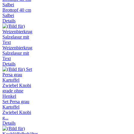
Brottopf 40 cm
Salbei
Details
Weizenbierkrug
Salzglasur mit
Text
Details
Set Persa grau
Kartoffel
Zwiebel Knobi
g...
Details