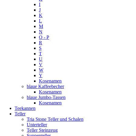
I
J
K
L
M
N
O - P
R
S
T
U
V
W
Y
Kosenamen
blaue Kaffeebecher
Kosenamen
blaue Jumbo-Tassen
Kosenamen
Teekannen
Teller
Tria Stone Teller und Schalen
Unterteller
Teller Steinzeug
Suppenteller