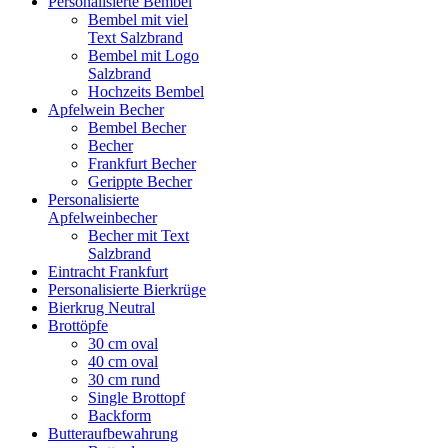
Personalisierte Bembel
Bembel mit viel
Text Salzbrand
Bembel mit Logo
Salzbrand
Hochzeits Bembel
Apfelwein Becher
Bembel Becher
Becher
Frankfurt Becher
Gerippte Becher
Personalisierte
Apfelweinbecher
Becher mit Text
Salzbrand
Eintracht Frankfurt
Personalisierte Bierkrüge
Bierkrug Neutral
Brottöpfe
30 cm oval
40 cm oval
30 cm rund
Single Brottopf
Backform
Butteraufbewahrung