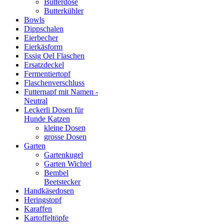
Butterdose
Butterkühler
Bowls
Dippschalen
Eierbecher
Eierkäsform
Essig Oel Flaschen
Ersatzdeckel
Fermentiertopf
Flaschenverschluss
Futternapf mit Namen -
Neutral
Leckerli Dosen für
Hunde Katzen
kleine Dosen
grosse Dosen
Garten
Gartenkugel
Garten Wichtel
Bembel
Beetstecker
Handkäsedosen
Heringstopf
Karaffen
Kartoffeltöpfe