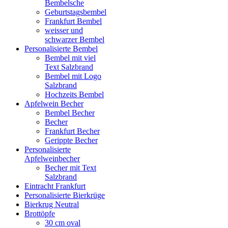
Bembelsche
Geburtstagsbembel
Frankfurt Bembel
weisser und
schwarzer Bembel
Personalisierte Bembel
Bembel mit viel
Text Salzbrand
Bembel mit Logo
Salzbrand
Hochzeits Bembel
Apfelwein Becher
Bembel Becher
Becher
Frankfurt Becher
Gerippte Becher
Personalisierte
Apfelweinbecher
Becher mit Text
Salzbrand
Eintracht Frankfurt
Personalisierte Bierkrüge
Bierkrug Neutral
Brottöpfe
30 cm oval