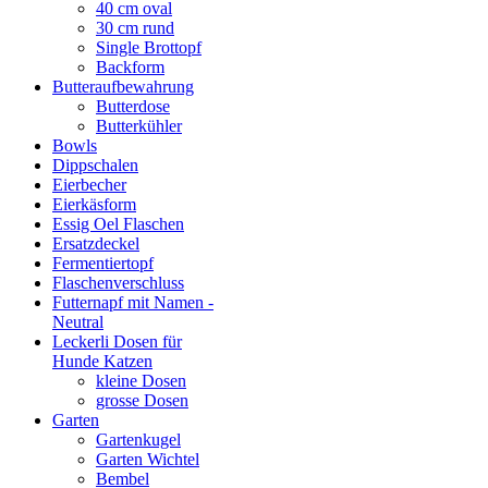
40 cm oval
30 cm rund
Single Brottopf
Backform
Butteraufbewahrung
Butterdose
Butterkühler
Bowls
Dippschalen
Eierbecher
Eierkäsform
Essig Oel Flaschen
Ersatzdeckel
Fermentiertopf
Flaschenverschluss
Futternapf mit Namen -
Neutral
Leckerli Dosen für
Hunde Katzen
kleine Dosen
grosse Dosen
Garten
Gartenkugel
Garten Wichtel
Bembel