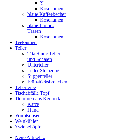
Y
Kosenamen
blaue Kaffeebecher
Kosenamen
blaue Jumbo-
Tassen
Kosenamen
Teekannen
Teller
Tria Stone Teller
und Schalen
Unterteller
Teller Steinzeug
Suppenteller
Frühstücksbrettchen
Tellerreibe
Tischabfälle Topf
Tierurnen aus Keramik
Katze
Hund
Vorratsdosen
Weinkühler
Zwiebeltöpfe
Neue Artikel ...