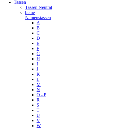
Tassen
Tassen Neutral
blaue
Namenstassen
A
B
C
D
E
F
G
H
I
J
K
L
M
N
O - P
R
S
T
U
V
W