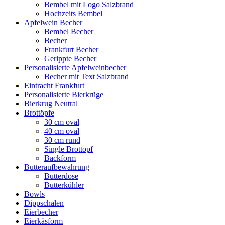
Bembel mit Logo Salzbrand
Hochzeits Bembel
Apfelwein Becher
Bembel Becher
Becher
Frankfurt Becher
Gerippte Becher
Personalisierte Apfelweinbecher
Becher mit Text Salzbrand
Eintracht Frankfurt
Personalisierte Bierkrüge
Bierkrug Neutral
Brottöpfe
30 cm oval
40 cm oval
30 cm rund
Single Brottopf
Backform
Butteraufbewahrung
Butterdose
Butterkühler
Bowls
Dippschalen
Eierbecher
Eierkäsform