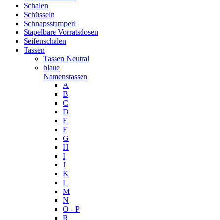
Schalen
Schüsseln
Schnapsstamperl
Stapelbare Vorratsdosen
Seifenschalen
Tassen
Tassen Neutral
blaue
Namenstassen
A
B
C
D
E
F
G
H
I
J
K
L
M
N
O - P
R