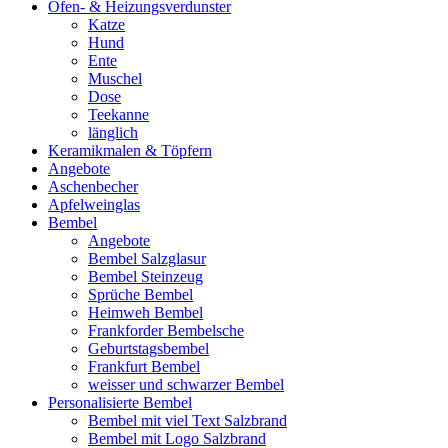
Ofen- & Heizungsverdunster
Katze
Hund
Ente
Muschel
Dose
Teekanne
länglich
Keramikmalen & Töpfern
Angebote
Aschenbecher
Apfelweinglas
Bembel
Angebote
Bembel Salzglasur
Bembel Steinzeug
Sprüche Bembel
Heimweh Bembel
Frankforder Bembelsche
Geburtstagsbembel
Frankfurt Bembel
weisser und schwarzer Bembel
Personalisierte Bembel
Bembel mit viel Text Salzbrand
Bembel mit Logo Salzbrand