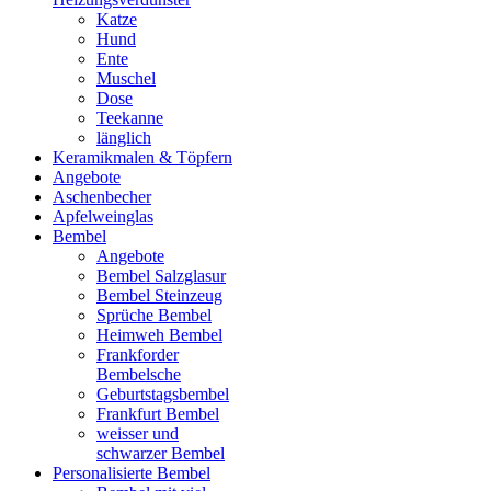
Katze
Hund
Ente
Muschel
Dose
Teekanne
länglich
Keramikmalen & Töpfern
Angebote
Aschenbecher
Apfelweinglas
Bembel
Angebote
Bembel Salzglasur
Bembel Steinzeug
Sprüche Bembel
Heimweh Bembel
Frankforder
Bembelsche
Geburtstagsbembel
Frankfurt Bembel
weisser und
schwarzer Bembel
Personalisierte Bembel