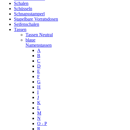
Schalen
Schüsseln
Schnapsstamperl
Stapelbare Vorratsdosen
Seifenschalen
Tassen
Tassen Neutral
blaue
Namenstassen
A
B
C
D
E
F
G
H
I
J
K
L
M
N
O - P
R