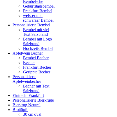
Bembelsche
Geburtstagsbembel
Frankfurt Bembel
weisser und
schwarzer Bembel
Personalisierte Bembel
Bembel mit viel
Text Salzbrand
Bembel mit Logo
Salzbrand
Hochzeits Bembel
Apfelwein Becher
Bembel Becher
Becher
Frankfurt Becher
Gerippte Becher
Personalisierte
Apfelweinbecher
Becher mit Text
Salzbrand
Eintracht Frankfurt
Personalisierte Bierkrüge
Bierkrug Neutral
Brottöpfe
30 cm oval