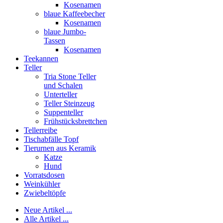
Kosenamen
blaue Kaffeebecher
Kosenamen
blaue Jumbo-
Tassen
Kosenamen
Teekannen
Teller
Tria Stone Teller
und Schalen
Unterteller
Teller Steinzeug
Suppenteller
Frühstücksbrettchen
Tellerreibe
Tischabfälle Topf
Tierurnen aus Keramik
Katze
Hund
Vorratsdosen
Weinkühler
Zwiebeltöpfe
Neue Artikel ...
Alle Artikel ...