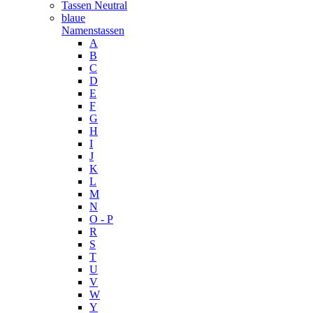
Tassen Neutral
blaue
Namenstassen
A
B
C
D
E
F
G
H
I
J
K
L
M
N
O - P
R
S
T
U
V
W
Y