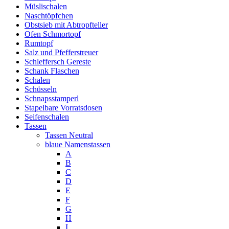
Müslischalen
Naschtöpfchen
Obstsieb mit Abtropfteller
Ofen Schmortopf
Rumtopf
Salz und Pfefferstreuer
Schleffersch Gereste
Schank Flaschen
Schalen
Schüsseln
Schnapsstamperl
Stapelbare Vorratsdosen
Seifenschalen
Tassen
Tassen Neutral
blaue Namenstassen
A
B
C
D
E
F
G
H
I