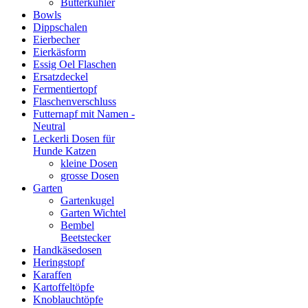
Butterkühler
Bowls
Dippschalen
Eierbecher
Eierkäsform
Essig Oel Flaschen
Ersatzdeckel
Fermentiertopf
Flaschenverschluss
Futternapf mit Namen -
Neutral
Leckerli Dosen für
Hunde Katzen
kleine Dosen
grosse Dosen
Garten
Gartenkugel
Garten Wichtel
Bembel
Beetstecker
Handkäsedosen
Heringstopf
Karaffen
Kartoffeltöpfe
Knoblauchtöpfe