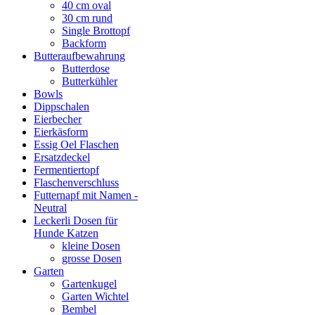
40 cm oval
30 cm rund
Single Brottopf
Backform
Butteraufbewahrung
Butterdose
Butterkühler
Bowls
Dippschalen
Eierbecher
Eierkäsform
Essig Oel Flaschen
Ersatzdeckel
Fermentiertopf
Flaschenverschluss
Futternapf mit Namen -
Neutral
Leckerli Dosen für
Hunde Katzen
kleine Dosen
grosse Dosen
Garten
Gartenkugel
Garten Wichtel
Bembel