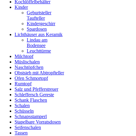
Kochlöffelbehälter
Kinder
Geburtsteller
Taufteller
Kindergeschirr
Spardosen
Lichthäuser aus Keramik
Lindau am
Bodensee
Leuchttürme
Milchtopf
Müslischalen
Naschtöpfchen
Obstsieb mit Abtropfteller
Ofen Schmortopf
Rumtopf
Salz und Pfefferstreuer
Schleffersch Gereste
Schank Flaschen
Schalen
Schüsseln
Schnapsstamperl
Stapelbare Vorratsdosen
Seifenschalen
Tassen