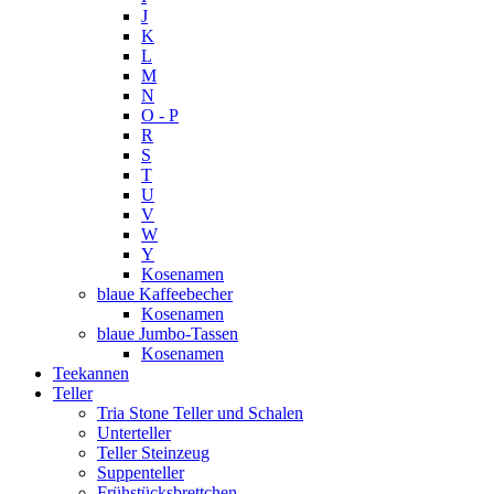
J
K
L
M
N
O - P
R
S
T
U
V
W
Y
Kosenamen
blaue Kaffeebecher
Kosenamen
blaue Jumbo-Tassen
Kosenamen
Teekannen
Teller
Tria Stone Teller und Schalen
Unterteller
Teller Steinzeug
Suppenteller
Frühstücksbrettchen