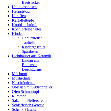
Beetstecker
Handkäsedosen
Heringstopf
Karaffen
Kartoffeltöpfe
Knoblauchtöpfe
Kochlöffelbehälter
Kinder
Geburtsteller
Taufteller
Kindergeschirr
Spardosen
Lichthäuser aus Keramik
Lindau am
Bodensee
Leuchttürme
Milchtopf
Müslischalen
Naschtöpfchen
Obstsieb mit Abtropfteller
Ofen Schmortopf
Rumtopf
Salz und Pfefferstreuer
Schleffersch Gereste
Schank Flaschen