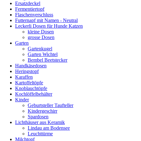
Ersatzdeckel
Fermentiertopf
Flaschenverschluss
Futternapf mit Namen - Neutral
Leckerli Dosen für Hunde Katzen
kleine Dosen
grosse Dosen
Garten
Gartenkugel
Garten Wichtel
Bembel Beetstecker
Handkäsedosen
Heringstopf
Karaffen
Kartoffeltöpfe
Knoblauchtöpfe
Kochlöffelbehälter
Kinder
Geburtsteller Taufteller
Kindergeschirr
Spardosen
Lichthäuser aus Keramik
Lindau am Bodensee
Leuchttürme
Milchtopf