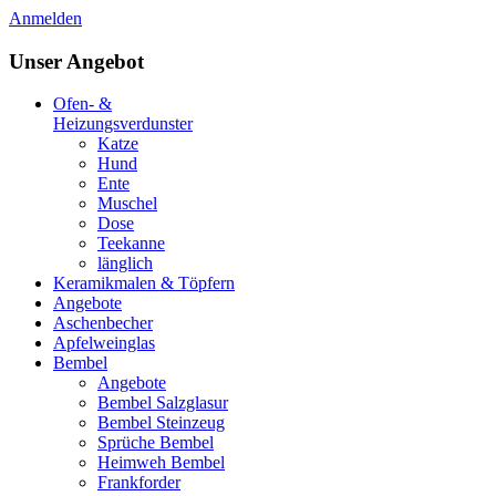
Anmelden
Unser Angebot
Ofen- &
Heizungsverdunster
Katze
Hund
Ente
Muschel
Dose
Teekanne
länglich
Keramikmalen & Töpfern
Angebote
Aschenbecher
Apfelweinglas
Bembel
Angebote
Bembel Salzglasur
Bembel Steinzeug
Sprüche Bembel
Heimweh Bembel
Frankforder