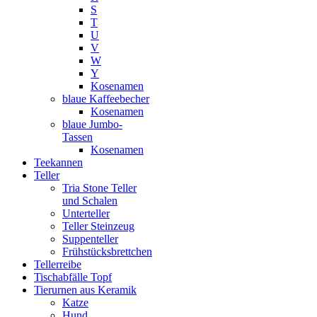
S
T
U
V
W
Y
Kosenamen
blaue Kaffeebecher
Kosenamen
blaue Jumbo-
Tassen
Kosenamen
Teekannen
Teller
Tria Stone Teller
und Schalen
Unterteller
Teller Steinzeug
Suppenteller
Frühstücksbrettchen
Tellerreibe
Tischabfälle Topf
Tierurnen aus Keramik
Katze
Hund