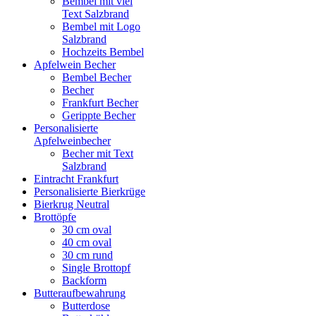
Bembel mit viel
Text Salzbrand
Bembel mit Logo
Salzbrand
Hochzeits Bembel
Apfelwein Becher
Bembel Becher
Becher
Frankfurt Becher
Gerippte Becher
Personalisierte
Apfelweinbecher
Becher mit Text
Salzbrand
Eintracht Frankfurt
Personalisierte Bierkrüge
Bierkrug Neutral
Brottöpfe
30 cm oval
40 cm oval
30 cm rund
Single Brottopf
Backform
Butteraufbewahrung
Butterdose