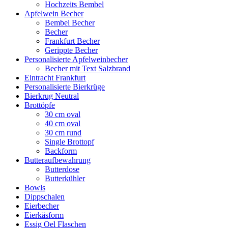
Hochzeits Bembel
Apfelwein Becher
Bembel Becher
Becher
Frankfurt Becher
Gerippte Becher
Personalisierte Apfelweinbecher
Becher mit Text Salzbrand
Eintracht Frankfurt
Personalisierte Bierkrüge
Bierkrug Neutral
Brottöpfe
30 cm oval
40 cm oval
30 cm rund
Single Brottopf
Backform
Butteraufbewahrung
Butterdose
Butterkühler
Bowls
Dippschalen
Eierbecher
Eierkäsform
Essig Oel Flaschen