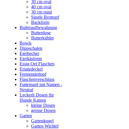
30 cm oval
40 cm oval
30 cm rund
Single Brottopf
Backform
Butteraufbewahrung
Butterdose
Butterkühler
Bowls
Dippschalen
Eierbecher
Eierkäsform
Essig Oel Flaschen
Ersatzdeckel
Fermentiertopf
Flaschenverschluss
Futternapf mit Namen -
Neutral
Leckerli Dosen für
Hunde Katzen
kleine Dosen
grosse Dosen
Garten
Gartenkugel
Garten Wichtel