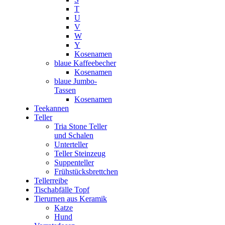
T
U
V
W
Y
Kosenamen
blaue Kaffeebecher
Kosenamen
blaue Jumbo-
Tassen
Kosenamen
Teekannen
Teller
Tria Stone Teller
und Schalen
Unterteller
Teller Steinzeug
Suppenteller
Frühstücksbrettchen
Tellerreibe
Tischabfälle Topf
Tierurnen aus Keramik
Katze
Hund