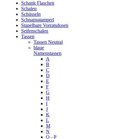
Schank Flaschen
Schalen
Schüsseln
Schnapsstamperl
Stapelbare Vorratsdosen
Seifenschalen
Tassen
Tassen Neutral
blaue
Namenstassen
A
B
C
D
E
F
G
H
I
J
K
L
M
N
O - P