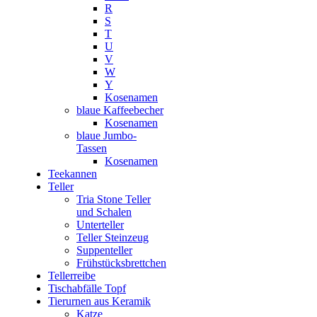
R
S
T
U
V
W
Y
Kosenamen
blaue Kaffeebecher
Kosenamen
blaue Jumbo-
Tassen
Kosenamen
Teekannen
Teller
Tria Stone Teller
und Schalen
Unterteller
Teller Steinzeug
Suppenteller
Frühstücksbrettchen
Tellerreibe
Tischabfälle Topf
Tierurnen aus Keramik
Katze