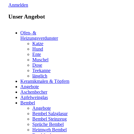
Anmelden
Unser Angebot
Ofen- &
Heizungsverdunster
Katze
Hund
Ente
Muschel
Dose
Teekanne
länglich
Keramikmalen & Töpfern
Angebote
Aschenbecher
Apfelweinglas
Bembel
Angebote
Bembel Salzglasur
Bembel Steinzeug
Sprüche Bembel
Heimweh Bembel