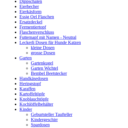
Dippschalen
Eierbecher
Eierkäsform
Essig Oel Flaschen
Ersatzdeckel
Fermentiertopf
Flaschenverschluss
Futternapf mit Namen - Neutral
Leckerli Dosen für Hunde Katzen
kleine Dosen
grosse Dosen
Garten
Gartenkugel
Garten Wichtel
Bembel Beetstecker
Handkäsedosen
Heringstopf
Karaffen
Kartoffeltöpfe
Knoblauchtöpfe
Kochlöffelbehälter
Kinder
Geburtsteller Taufteller
Kindergeschirr
Spardosen