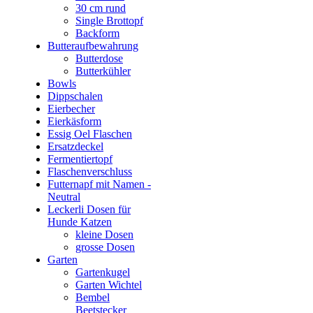
30 cm rund
Single Brottopf
Backform
Butteraufbewahrung
Butterdose
Butterkühler
Bowls
Dippschalen
Eierbecher
Eierkäsform
Essig Oel Flaschen
Ersatzdeckel
Fermentiertopf
Flaschenverschluss
Futternapf mit Namen -
Neutral
Leckerli Dosen für
Hunde Katzen
kleine Dosen
grosse Dosen
Garten
Gartenkugel
Garten Wichtel
Bembel
Beetstecker