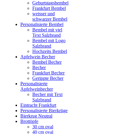
Geburtstagsbembel
Frankfurt Bembel
weisser und
schwarzer Bembel
Personalisierte Bembel
Bembel mit viel
Text Salzbrand
Bembel mit Logo
Salzbrand
Hochzeits Bembel
Apfelwein Becher
Bembel Becher
Becher
Frankfurt Becher
Gerippte Becher
Personalisierte
Apfelweinbecher
Becher mit Text
Salzbrand
Eintracht Frankfurt
Personalisierte Bierkrüge
Bierkrug Neutral
Brottöpfe
30 cm oval
40 cm oval