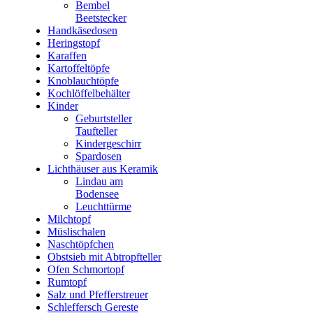
Bembel
Beetstecker
Handkäsedosen
Heringstopf
Karaffen
Kartoffeltöpfe
Knoblauchtöpfe
Kochlöffelbehälter
Kinder
Geburtsteller
Taufteller
Kindergeschirr
Spardosen
Lichthäuser aus Keramik
Lindau am
Bodensee
Leuchttürme
Milchtopf
Müslischalen
Naschtöpfchen
Obstsieb mit Abtropfteller
Ofen Schmortopf
Rumtopf
Salz und Pfefferstreuer
Schleffersch Gereste