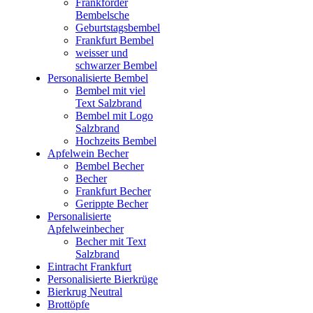
Frankforder
Bembelsche
Geburtstagsbembel
Frankfurt Bembel
weisser und
schwarzer Bembel
Personalisierte Bembel
Bembel mit viel
Text Salzbrand
Bembel mit Logo
Salzbrand
Hochzeits Bembel
Apfelwein Becher
Bembel Becher
Becher
Frankfurt Becher
Gerippte Becher
Personalisierte
Apfelweinbecher
Becher mit Text
Salzbrand
Eintracht Frankfurt
Personalisierte Bierkrüge
Bierkrug Neutral
Brottöpfe