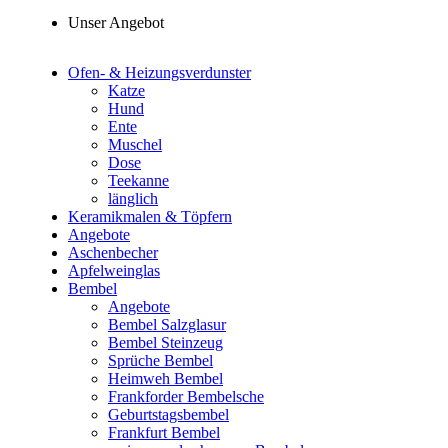
Unser Angebot
Ofen- & Heizungsverdunster
Katze
Hund
Ente
Muschel
Dose
Teekanne
länglich
Keramikmalen & Töpfern
Angebote
Aschenbecher
Apfelweinglas
Bembel
Angebote
Bembel Salzglasur
Bembel Steinzeug
Sprüche Bembel
Heimweh Bembel
Frankforder Bembelsche
Geburtstagsbembel
Frankfurt Bembel