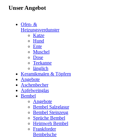
Unser Angebot
Ofen- &
Heizungsverdunster
Katze
Hund
Ente
Muschel
Dose
Teekanne
länglich
Keramikmalen & Töpfern
Angebote
Aschenbecher
Apfelweinglas
Bembel
Angebote
Bembel Salzglasur
Bembel Steinzeug
Sprüche Bembel
Heimweh Bembel
Frankforder
Bembelsche