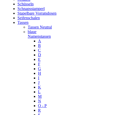
Schüsseln
Schnapsstamperl
Stapelbare Vorratsdosen
Seifenschalen
Tassen
Tassen Neutral
blaue
Namenstassen
A
B
C
D
E
F
G
H
I
J
K
L
M
N
O - P
R
S