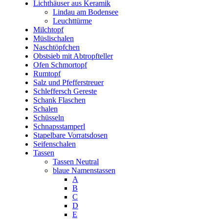
Lichthäuser aus Keramik
Lindau am Bodensee
Leuchttürme
Milchtopf
Müslischalen
Naschtöpfchen
Obstsieb mit Abtropfteller
Ofen Schmortopf
Rumtopf
Salz und Pfefferstreuer
Schleffersch Gereste
Schank Flaschen
Schalen
Schüsseln
Schnapsstamperl
Stapelbare Vorratsdosen
Seifenschalen
Tassen
Tassen Neutral
blaue Namenstassen
A
B
C
D
E