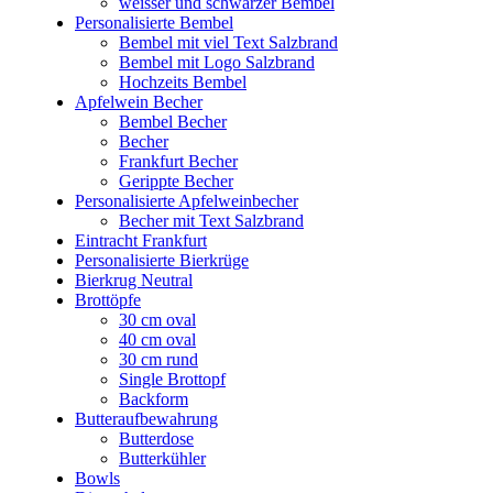
weisser und schwarzer Bembel
Personalisierte Bembel
Bembel mit viel Text Salzbrand
Bembel mit Logo Salzbrand
Hochzeits Bembel
Apfelwein Becher
Bembel Becher
Becher
Frankfurt Becher
Gerippte Becher
Personalisierte Apfelweinbecher
Becher mit Text Salzbrand
Eintracht Frankfurt
Personalisierte Bierkrüge
Bierkrug Neutral
Brottöpfe
30 cm oval
40 cm oval
30 cm rund
Single Brottopf
Backform
Butteraufbewahrung
Butterdose
Butterkühler
Bowls