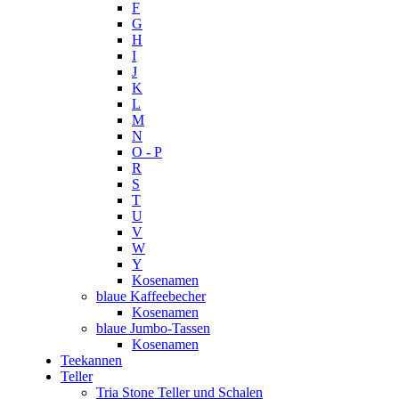
F
G
H
I
J
K
L
M
N
O - P
R
S
T
U
V
W
Y
Kosenamen
blaue Kaffeebecher
Kosenamen
blaue Jumbo-Tassen
Kosenamen
Teekannen
Teller
Tria Stone Teller und Schalen