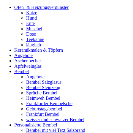
Ofen- & Heizungsverdunster
Katze
Hund
Ente
Muschel
Dose
Teekanne
länglich
Keramikmalen & Töpfern
Angebote
Aschenbecher
Apfelweinglas
Bembel
Angebote
Bembel Salzglasur
Bembel Steinzeug
Sprüche Bembel
Heimweh Bembel
Frankforder Bembelsche
Geburtstagsbembel
Frankfurt Bembel
weisser und schwarzer Bembel
Personalisierte Bembel
Bembel mit viel Text Salzbrand