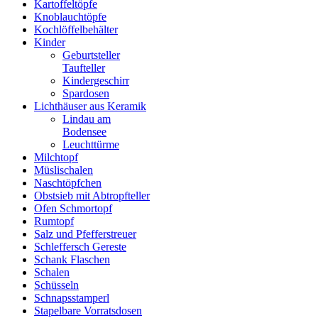
Kartoffeltöpfe
Knoblauchtöpfe
Kochlöffelbehälter
Kinder
Geburtsteller
Taufteller
Kindergeschirr
Spardosen
Lichthäuser aus Keramik
Lindau am
Bodensee
Leuchttürme
Milchtopf
Müslischalen
Naschtöpfchen
Obstsieb mit Abtropfteller
Ofen Schmortopf
Rumtopf
Salz und Pfefferstreuer
Schleffersch Gereste
Schank Flaschen
Schalen
Schüsseln
Schnapsstamperl
Stapelbare Vorratsdosen