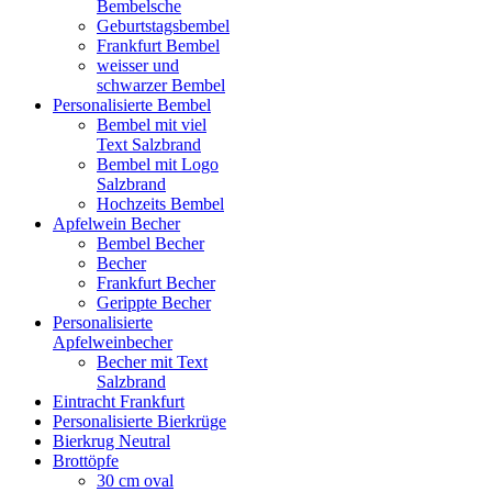
Bembelsche
Geburtstagsbembel
Frankfurt Bembel
weisser und
schwarzer Bembel
Personalisierte Bembel
Bembel mit viel
Text Salzbrand
Bembel mit Logo
Salzbrand
Hochzeits Bembel
Apfelwein Becher
Bembel Becher
Becher
Frankfurt Becher
Gerippte Becher
Personalisierte
Apfelweinbecher
Becher mit Text
Salzbrand
Eintracht Frankfurt
Personalisierte Bierkrüge
Bierkrug Neutral
Brottöpfe
30 cm oval