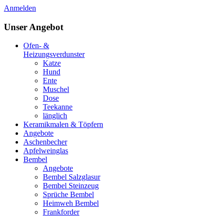
Anmelden
Unser Angebot
Ofen- &
Heizungsverdunster
Katze
Hund
Ente
Muschel
Dose
Teekanne
länglich
Keramikmalen & Töpfern
Angebote
Aschenbecher
Apfelweinglas
Bembel
Angebote
Bembel Salzglasur
Bembel Steinzeug
Sprüche Bembel
Heimweh Bembel
Frankforder