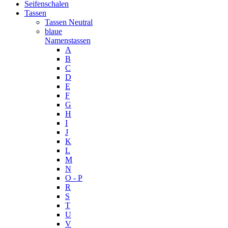
Seifenschalen
Tassen
Tassen Neutral
blaue
Namenstassen
A
B
C
D
E
F
G
H
I
J
K
L
M
N
O - P
R
S
T
U
V