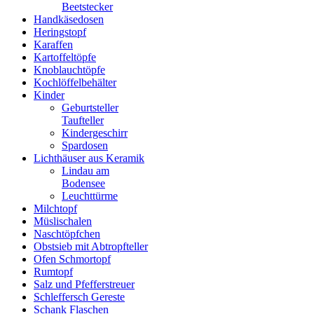
Beetstecker
Handkäsedosen
Heringstopf
Karaffen
Kartoffeltöpfe
Knoblauchtöpfe
Kochlöffelbehälter
Kinder
Geburtsteller
Taufteller
Kindergeschirr
Spardosen
Lichthäuser aus Keramik
Lindau am
Bodensee
Leuchttürme
Milchtopf
Müslischalen
Naschtöpfchen
Obstsieb mit Abtropfteller
Ofen Schmortopf
Rumtopf
Salz und Pfefferstreuer
Schleffersch Gereste
Schank Flaschen