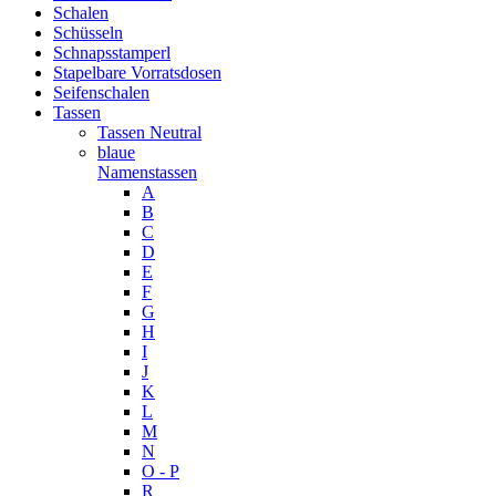
Schalen
Schüsseln
Schnapsstamperl
Stapelbare Vorratsdosen
Seifenschalen
Tassen
Tassen Neutral
blaue
Namenstassen
A
B
C
D
E
F
G
H
I
J
K
L
M
N
O - P
R