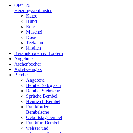
Ofen- &
Heizungsverdunster
Katze
Hund
Ente
Muschel
Dose
Teekanne
länglich
Keramikmalen & Töpfern
Angebote
Aschenbecher
Apfelweinglas
Bembel
Angebote
Bembel Salzglasur
Bembel Steinzeug
Sprüche Bembel
Heimweh Bembel
Frankforder
Bembelsche
Geburtstagsbembel
Frankfurt Bembel
weisser und