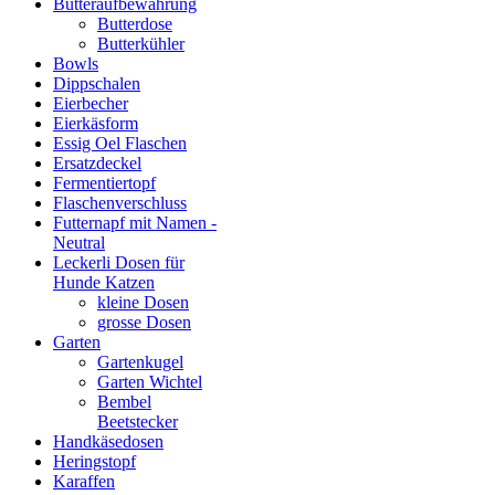
Butteraufbewahrung
Butterdose
Butterkühler
Bowls
Dippschalen
Eierbecher
Eierkäsform
Essig Oel Flaschen
Ersatzdeckel
Fermentiertopf
Flaschenverschluss
Futternapf mit Namen -
Neutral
Leckerli Dosen für
Hunde Katzen
kleine Dosen
grosse Dosen
Garten
Gartenkugel
Garten Wichtel
Bembel
Beetstecker
Handkäsedosen
Heringstopf
Karaffen