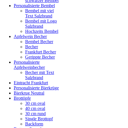
schwarzer Bembel
Personalisierte Bembel
Bembel mit viel
Text Salzbrand
Bembel mit Logo
Salzbrand
Hochzeits Bembel
Apfelwein Becher
Bembel Becher
Becher
Frankfurt Becher
Gerippte Becher
Personalisierte
Apfelweinbecher
Becher mit Text
Salzbrand
Eintracht Frankfurt
Personalisierte Bierkrüge
Bierkrug Neutral
Brottöpfe
30 cm oval
40 cm oval
30 cm rund
Single Brottopf
Backform