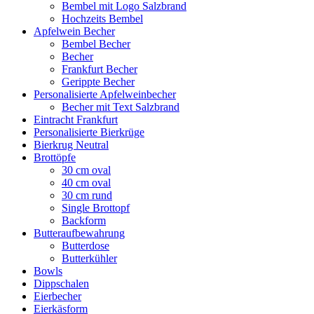
Bembel mit Logo Salzbrand
Hochzeits Bembel
Apfelwein Becher
Bembel Becher
Becher
Frankfurt Becher
Gerippte Becher
Personalisierte Apfelweinbecher
Becher mit Text Salzbrand
Eintracht Frankfurt
Personalisierte Bierkrüge
Bierkrug Neutral
Brottöpfe
30 cm oval
40 cm oval
30 cm rund
Single Brottopf
Backform
Butteraufbewahrung
Butterdose
Butterkühler
Bowls
Dippschalen
Eierbecher
Eierkäsform