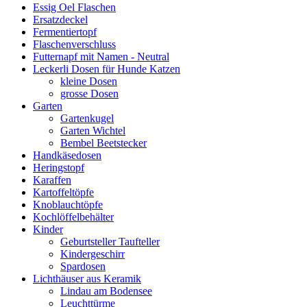
Essig Oel Flaschen
Ersatzdeckel
Fermentiertopf
Flaschenverschluss
Futternapf mit Namen - Neutral
Leckerli Dosen für Hunde Katzen
kleine Dosen
grosse Dosen
Garten
Gartenkugel
Garten Wichtel
Bembel Beetstecker
Handkäsedosen
Heringstopf
Karaffen
Kartoffeltöpfe
Knoblauchtöpfe
Kochlöffelbehälter
Kinder
Geburtsteller Taufteller
Kindergeschirr
Spardosen
Lichthäuser aus Keramik
Lindau am Bodensee
Leuchttürme