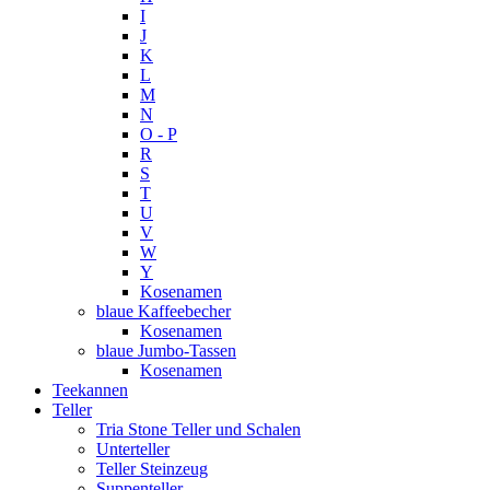
I
J
K
L
M
N
O - P
R
S
T
U
V
W
Y
Kosenamen
blaue Kaffeebecher
Kosenamen
blaue Jumbo-Tassen
Kosenamen
Teekannen
Teller
Tria Stone Teller und Schalen
Unterteller
Teller Steinzeug
Suppenteller