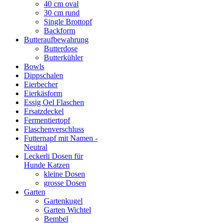
40 cm oval
30 cm rund
Single Brottopf
Backform
Butteraufbewahrung
Butterdose
Butterkühler
Bowls
Dippschalen
Eierbecher
Eierkäsform
Essig Oel Flaschen
Ersatzdeckel
Fermentiertopf
Flaschenverschluss
Futternapf mit Namen -
Neutral
Leckerli Dosen für
Hunde Katzen
kleine Dosen
grosse Dosen
Garten
Gartenkugel
Garten Wichtel
Bembel