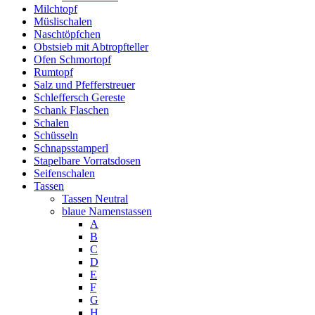
Milchtopf
Müslischalen
Naschtöpfchen
Obstsieb mit Abtropfteller
Ofen Schmortopf
Rumtopf
Salz und Pfefferstreuer
Schleffersch Gereste
Schank Flaschen
Schalen
Schüsseln
Schnapsstamperl
Stapelbare Vorratsdosen
Seifenschalen
Tassen
Tassen Neutral
blaue Namenstassen
A
B
C
D
E
F
G
H