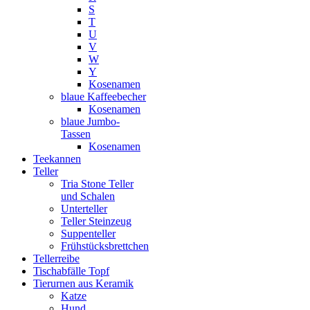
S
T
U
V
W
Y
Kosenamen
blaue Kaffeebecher
Kosenamen
blaue Jumbo-
Tassen
Kosenamen
Teekannen
Teller
Tria Stone Teller
und Schalen
Unterteller
Teller Steinzeug
Suppenteller
Frühstücksbrettchen
Tellerreibe
Tischabfälle Topf
Tierurnen aus Keramik
Katze
Hund