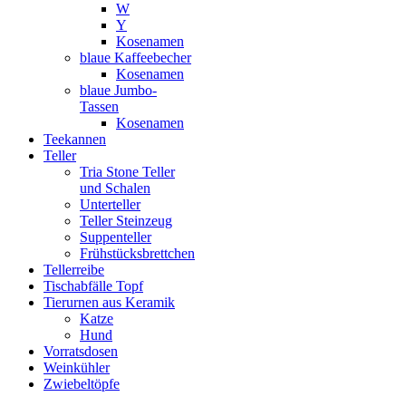
W
Y
Kosenamen
blaue Kaffeebecher
Kosenamen
blaue Jumbo-
Tassen
Kosenamen
Teekannen
Teller
Tria Stone Teller
und Schalen
Unterteller
Teller Steinzeug
Suppenteller
Frühstücksbrettchen
Tellerreibe
Tischabfälle Topf
Tierurnen aus Keramik
Katze
Hund
Vorratsdosen
Weinkühler
Zwiebeltöpfe