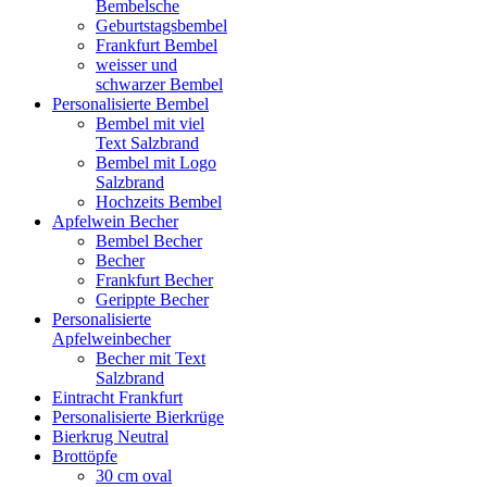
Bembelsche
Geburtstagsbembel
Frankfurt Bembel
weisser und
schwarzer Bembel
Personalisierte Bembel
Bembel mit viel
Text Salzbrand
Bembel mit Logo
Salzbrand
Hochzeits Bembel
Apfelwein Becher
Bembel Becher
Becher
Frankfurt Becher
Gerippte Becher
Personalisierte
Apfelweinbecher
Becher mit Text
Salzbrand
Eintracht Frankfurt
Personalisierte Bierkrüge
Bierkrug Neutral
Brottöpfe
30 cm oval