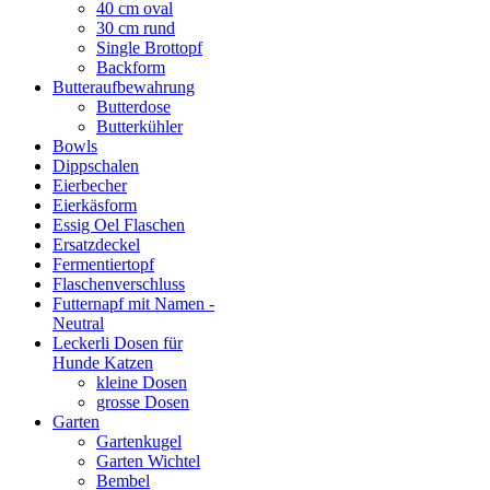
40 cm oval
30 cm rund
Single Brottopf
Backform
Butteraufbewahrung
Butterdose
Butterkühler
Bowls
Dippschalen
Eierbecher
Eierkäsform
Essig Oel Flaschen
Ersatzdeckel
Fermentiertopf
Flaschenverschluss
Futternapf mit Namen -
Neutral
Leckerli Dosen für
Hunde Katzen
kleine Dosen
grosse Dosen
Garten
Gartenkugel
Garten Wichtel
Bembel