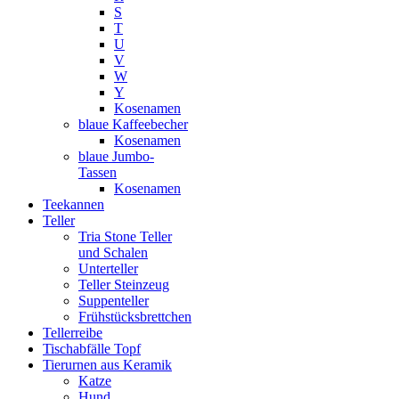
S
T
U
V
W
Y
Kosenamen
blaue Kaffeebecher
Kosenamen
blaue Jumbo-
Tassen
Kosenamen
Teekannen
Teller
Tria Stone Teller
und Schalen
Unterteller
Teller Steinzeug
Suppenteller
Frühstücksbrettchen
Tellerreibe
Tischabfälle Topf
Tierurnen aus Keramik
Katze
Hund