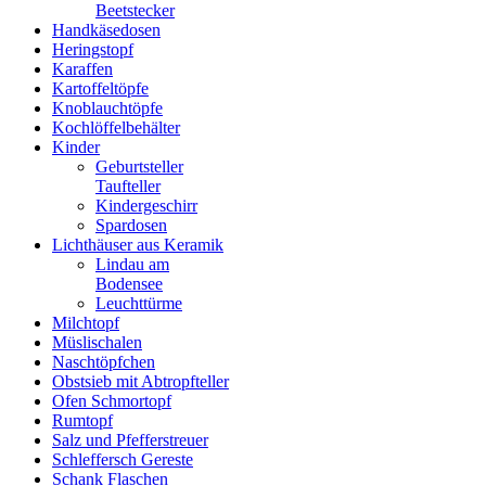
Beetstecker
Handkäsedosen
Heringstopf
Karaffen
Kartoffeltöpfe
Knoblauchtöpfe
Kochlöffelbehälter
Kinder
Geburtsteller
Taufteller
Kindergeschirr
Spardosen
Lichthäuser aus Keramik
Lindau am
Bodensee
Leuchttürme
Milchtopf
Müslischalen
Naschtöpfchen
Obstsieb mit Abtropfteller
Ofen Schmortopf
Rumtopf
Salz und Pfefferstreuer
Schleffersch Gereste
Schank Flaschen