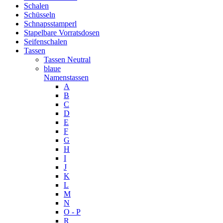
Schalen
Schüsseln
Schnapsstamperl
Stapelbare Vorratsdosen
Seifenschalen
Tassen
Tassen Neutral
blaue
Namenstassen
A
B
C
D
E
F
G
H
I
J
K
L
M
N
O - P
R