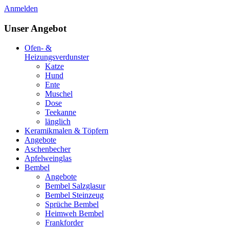
Anmelden
Unser Angebot
Ofen- &
Heizungsverdunster
Katze
Hund
Ente
Muschel
Dose
Teekanne
länglich
Keramikmalen & Töpfern
Angebote
Aschenbecher
Apfelweinglas
Bembel
Angebote
Bembel Salzglasur
Bembel Steinzeug
Sprüche Bembel
Heimweh Bembel
Frankforder